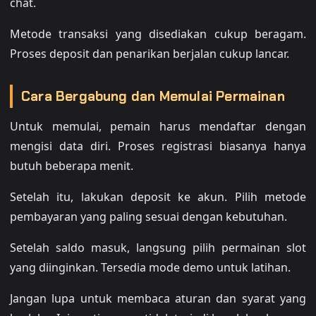
chat.
Metode transaksi yang disediakan cukup beragam.
Proses deposit dan penarikan berjalan cukup lancar.
Cara Bergabung dan Memulai Permainan
Untuk memulai, pemain harus mendaftar dengan
mengisi data diri. Proses registrasi biasanya hanya
butuh beberapa menit.
Setelah itu, lakukan deposit ke akun. Pilih metode
pembayaran yang paling sesuai dengan kebutuhan.
Setelah saldo masuk, langsung pilih permainan slot
yang diinginkan. Tersedia mode demo untuk latihan.
Jangan lupa untuk membaca aturan dan syarat yang