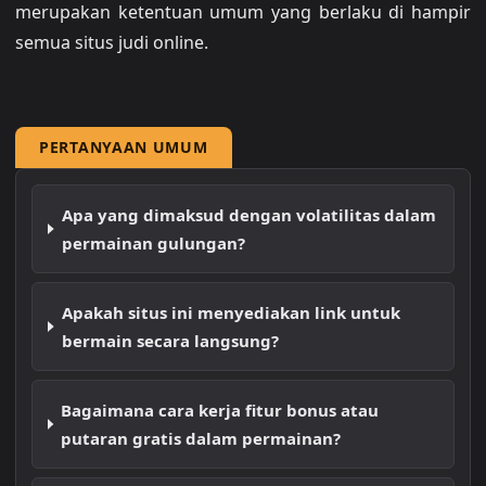
merupakan ketentuan umum yang berlaku di hampir
semua situs judi online.
PERTANYAAN UMUM
Apa yang dimaksud dengan volatilitas dalam
permainan gulungan?
Apakah situs ini menyediakan link untuk
bermain secara langsung?
Bagaimana cara kerja fitur bonus atau
putaran gratis dalam permainan?