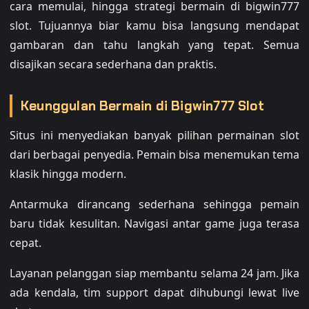
cara memulai, hingga strategi bermain di bigwin777
slot. Tujuannya biar kamu bisa langsung mendapat
gambaran dan tahu langkah yang tepat. Semua
disajikan secara sederhana dan praktis.
Keunggulan Bermain di Bigwin777 Slot
Situs ini menyediakan banyak pilihan permainan slot
dari berbagai penyedia. Pemain bisa menemukan tema
klasik hingga modern.
Antarmuka dirancang sederhana sehingga pemain
baru tidak kesulitan. Navigasi antar game juga terasa
cepat.
Layanan pelanggan siap membantu selama 24 jam. Jika
ada kendala, tim support dapat dihubungi lewat live